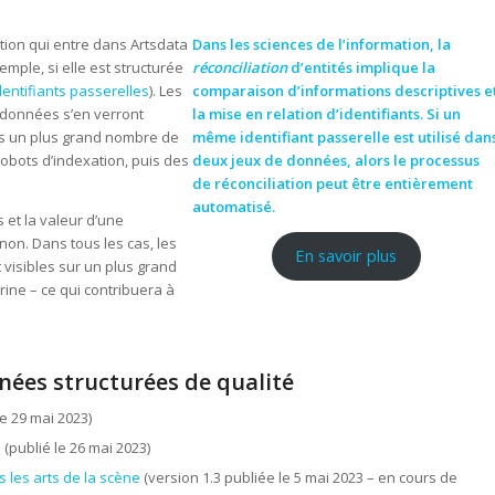
mation qui entre dans Artsdata
Dans les sciences de l’information, la
ple, si elle est structurée
réconciliation
d’entités implique la
dentifiants passerelles
). Les
comparaison d’informations descriptives e
s données s’en verront
la mise en relation d’identifiants. Si un
s un plus grand nombre de
même identifiant passerelle est utilisé dan
robots d’indexation, puis des
deux jeux de données, alors le processus
de réconciliation peut être entièrement
automatisé.
s et la valeur d’une
non. Dans tous les cas, les
En savoir plus
visibles sur un plus grand
ine – ce qui contribuera à
nées structurées de qualité
le 29 mai 2023)
s
(publié le 26 mai 2023)
les arts de la scène
(version 1.3 publiée le 5 mai 2023 – en cours de