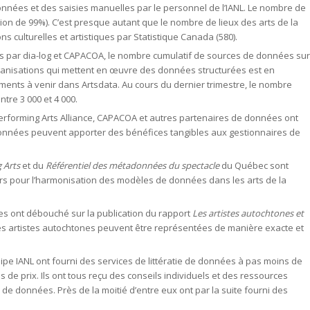
nnées et des saisies manuelles par le personnel de l’IANL. Le nombre de
on de 99%). C’est presque autant que le nombre de lieux des arts de la
s culturelles et artistiques par Statistique Canada (580).
 par dia-log et CAPACOA, le nombre cumulatif de sources de données sur
ganisations qui mettent en œuvre des données structurées est en
ents à venir dans Artsdata. Au cours du dernier trimestre, le nombre
tre 3 000 et 4 000.
Performing Arts Alliance, CAPACOA et autres partenaires de données ont
s données peuvent apporter des bénéfices tangibles aux gestionnaires de
 Arts
et du
Référentiel des métadonnées du spectacle
du Québec sont
rs pour l’harmonisation des modèles de données dans les arts de la
nes ont débouché sur la publication du rapport
Les artistes autochtones et
 les artistes autochtones peuvent être représentées de manière exacte et
pe IANL ont fourni des services de littératie de données à pas moins de
 de prix. Ils ont tous reçu des conseils individuels et des ressources
e données. Près de la moitié d’entre eux ont par la suite fourni des