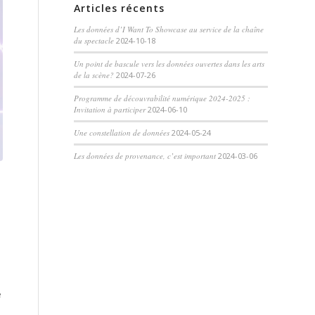
Articles récents
Les données d’I Want To Showcase au service de la chaîne
du spectacle
2024-10-18
Un point de bascule vers les données ouvertes dans les arts
de la scène?
2024-07-26
Programme de découvrabilité numérique 2024-2025 :
Invitation à participer
2024-06-10
Une constellation de données
2024-05-24
Les données de provenance, c’est important
2024-03-06
e