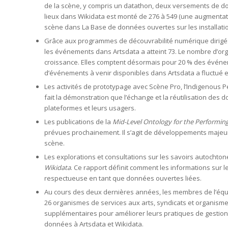
de la scène, y compris un datathon, deux versements de do
lieux dans Wikidata est monté de 276 à 549 (une augmentati
scène dans La Base de données ouvertes sur les installation
Grâce aux programmes de découvrabilité numérique dirigés
les événements dans Artsdata a atteint 73. Le nombre d’or
croissance. Elles comptent désormais pour 20 % des événem
d’événements à venir disponibles dans Artsdata a fluctué en
Les activités de prototypage avec Scène Pro, l’Indigenous 
fait la démonstration que l’échange et la réutilisation de
plateformes et leurs usagers.
Les publications de la
Mid-Level Ontology for the Performing
prévues prochainement. Il s’agit de développements majeu
scène.
Les explorations et consultations sur les savoirs autochto
Wikidata
. Ce rapport définit comment les informations sur
respectueuse en tant que données ouvertes liées.
Au cours des deux dernières années, les membres de l’équi
26 organismes de services aux arts, syndicats et organismes
supplémentaires pour améliorer leurs pratiques de gestion d
données à Artsdata et Wikidata.