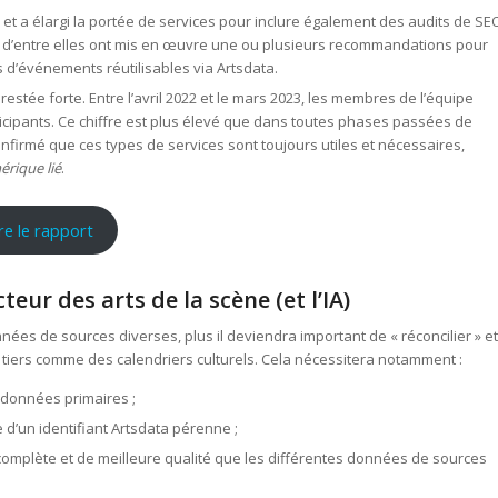
et a élargi la portée de services pour inclure également des audits de SE
 7 d’entre elles ont mis en œuvre une ou plusieurs recommandations pour
 d’événements réutilisables via Artsdata.
stée forte. Entre l’avril 2022 et le mars 2023, les membres de l’équipe
ticipants. Ce chiffre est plus élevé que dans toutes phases passées de
confirmé que ces types de services sont toujours utiles et nécessaires,
rique lié
.
ire le rapport
eur des arts de la scène (et l’IA)
es de sources diverses, plus il deviendra important de « réconcilier » et
 tiers comme des calendriers culturels. Cela nécessitera notamment :
 données primaires ;
’un identifiant Artsdata pérenne ;
mplète et de meilleure qualité que les différentes données de sources