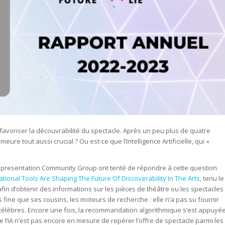
favoriser la découvrabilité du spectacle. Après un peu plus de quatre
ure tout aussi crucial ? Ou est-ce que l’Intelligence Artificielle, qui «
epresentation Community Group ont tenté de répondre à cette question
nal Tools Are Shaping The Future Of Discoverability In The Arts
, tenu le
afin d’obtenir des informations sur les pièces de théâtre ou les spectacles
us fine que ses cousins, les moteurs de recherche : elle n’a pas su fournir
s célèbres. Encore une fois, la recommandation algorithmique s’est appuyé
e l’IA n’est pas encore en mesure de repérer l’offre de spectacle parmi les