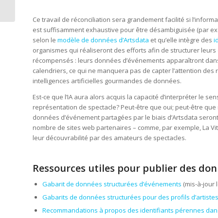
simples que vous ne
l’imaginez
Ce travail de réconciliation sera grandement facilité si l’infor
est suffisamment exhaustive pour être désambiguïsée (par exem
selon le
modèle de données d’Artsdata
et qu’elle intègre des
i
organismes qui réaliseront des efforts afin de structurer leur
récompensés : leurs données d’événements apparaîtront dan
calendriers, ce qui ne manquera pas de capter l’attention des 
intelligences artificielles gourmandes de données.
Est-ce que l’IA aura alors acquis la capacité d’interpréter le sen
représentation de spectacle? Peut-être que oui; peut-être que 
données d’événement partagées par le biais d’Artsdata seront 
nombre de sites web partenaires – comme, par exemple, La Vitr
leur découvrabilité par des amateurs de spectacles.
Ressources utiles pour publier des don
Gabarit de données structurées d’événements
(mis-à-jour 
Gabarits de données structurées pour des profils d’artiste
Recommandations à propos des identifiants pérennes dans 