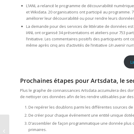
L’IANL a relancé le programme de découvrabilité numérique 
et Wikidata. 20 organisations ont participé au programme.
améliorer leur découvrabilité ou pour rendre leurs données
La demande pour des services de littératie de données est re
IANL ont organisé 34 présentations et ateliers pour 753 par
l’initiative. Les commentaires positifs des participants ont 
même après cinq ans d’activités de l’initiative
Un avenir numé
L
Prochaines étapes pour Artsdata, le sect
Plus le graphe de connaissances Artsdata accumulera des donné
de nettoyer ces données afin de les rendre utilisables par des
De repérer les doublons parmi les différentes sources de
De créer pour chaque événement une entité unique dotée d
Les licences Creative
D’assembler de façon programmatique une donnée plus co
Commons sont plus
primaires.