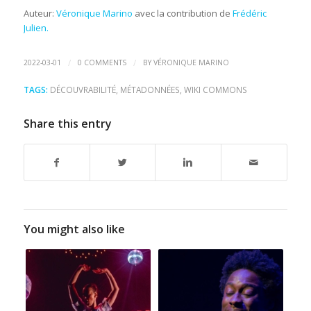
Auteur:
Véronique Marino
avec la contribution de
Frédéric
Julien.
/
/
2022-03-01
0 COMMENTS
BY
VÉRONIQUE MARINO
TAGS:
DÉCOUVRABILITÉ
,
MÉTADONNÉES
,
WIKI COMMONS
Share this entry
You might also like