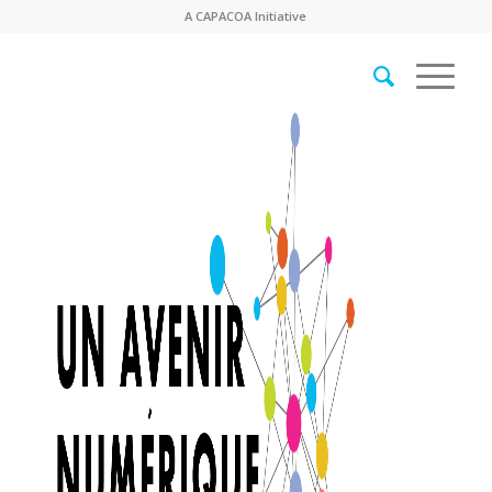
A
CAPACOA
Initiative