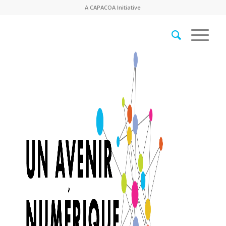
A
CAPACOA
Initiative