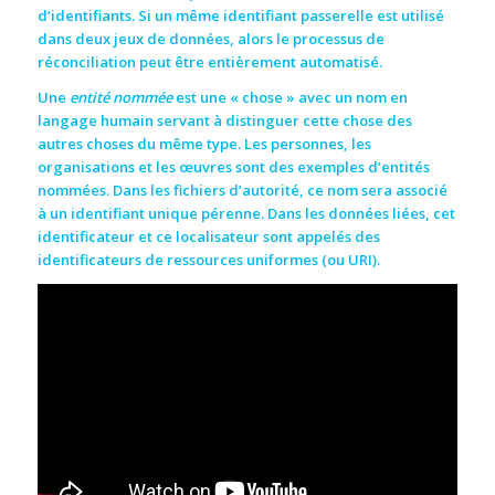
d’identifiants. Si un même identifiant passerelle est utilisé
dans deux jeux de données, alors le processus de
réconciliation peut être entièrement automatisé.
Une
entité nommée
est une « chose » avec un nom en
langage humain servant à distinguer cette chose des
autres choses du même type. Les personnes, les
organisations et les œuvres sont des exemples d’entités
nommées. Dans les fichiers d’autorité, ce nom sera associé
à un identifiant unique pérenne. Dans les données liées, cet
identificateur et ce localisateur sont appelés des
identificateurs de ressources uniformes (ou URI).