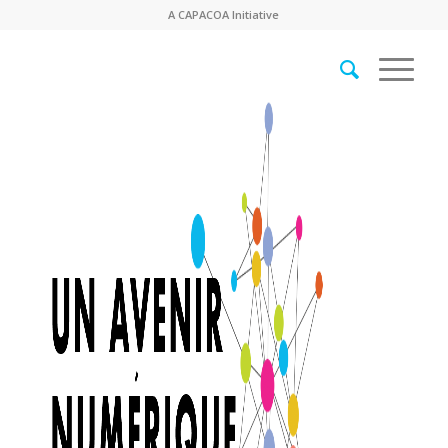
A
CAPACOA
Initiative