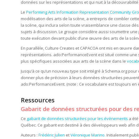
données sur les représentations et qui nuit à la découvrabilité
Le
Performing Arts Information Representation Community Gr
modélisation des arts de la scène, a entrepris de combler cet
la scène, qui inclura selon toute vraisemblance une classe dés
sujets à discussion. Le groupe considère aussi soumettre une
toute exécution devant public d’une œuvre des arts de la scè
En parallèle, Culture Creates et CAPACOA ont mis en œuvre da
représentations. ado:PerformanceEvent est situé comme une s
plus spécifiques associées aux arts de la scène dans le
vocabu
Jusqu’à ce qu’un nouveau type soit intégré à Schema.org pour
donner plus de précision à leurs données structurées peuvent u
ado:PerformanceEvent. (note : Ce vocabulaire est toujours en év
Ressources
Gabarit de données structurées pour des r
Ce
gabarit de données structurées pour les événements
a été
Québec. Ce gabarit est destiné à des développeurs web afin 
Auteurs :
Frédéric Julien
et
Véronique Marino
. Initialement publ