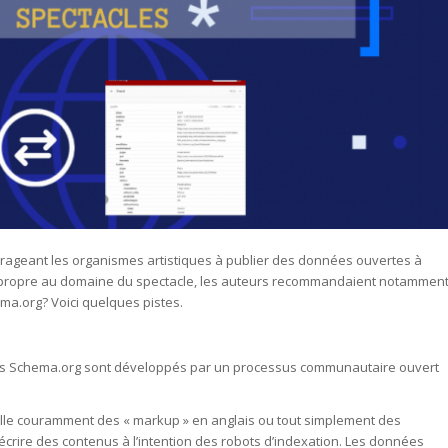
ageant les organismes artistiques à publier des données ouvertes à
propre au domaine du spectacle, les auteurs recommandaient notammen
hema.org? Voici quelques pistes.
res Schema.org sont développés par un processus communautaire ouvert
lle couramment des « markup » en anglais ou tout simplement des
crire des contenus à l’intention des robots d’indexation. Les données