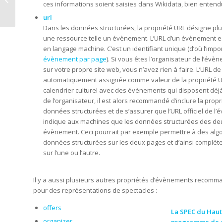
ces informations soient saisies dans Wikidata, bien entend
Un guide pour
débutants
url
Dans les données structurées, la propriété URL désigne plu
une ressource telle un évènement. L’URL d’un évènement e
en langage machine. C’est un identifiant unique (d’où l’impo
évènement par page
). Si vous êtes l’organisateur de l’évè
sur votre propre site web, vous n’avez rien à faire. L’URL d
automatiquement assignée comme valeur de la propriété UR
calendrier culturel avec des évènements qui disposent déjà
de l’organisateur, il est alors recommandé d’inclure la prop
données structurées et de s’assurer que l’URL officiel de l
indique aux machines que les données structurées des de
évènement. Ceci pourrait par exemple permettre à des alg
données structurées sur les deux pages et d’ainsi complét
sur l’une ou l’autre.
Il y a aussi plusieurs autres propriétés d’évènements recomma
pour des représentations de spectacles :
offers
La
SPEC du Haut
organizer