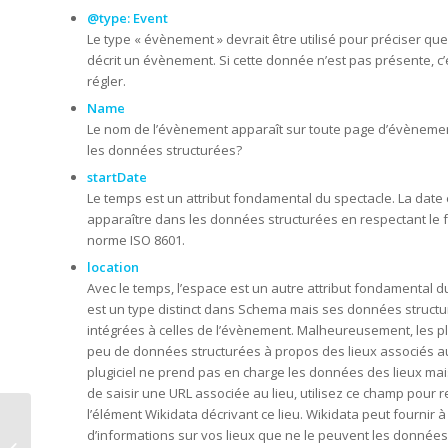
@type:
Event
Le type « évènement » devrait être utilisé pour préciser q
décrit un évènement. Si cette donnée n’est pas présente, c’
régler.
Name
Le nom de l’évènement apparaît sur toute page d’évènement
les données structurées?
startDate
Le temps est un attribut fondamental du spectacle. La date 
apparaître dans les données structurées en respectant le f
norme ISO 8601.
location
Avec le temps, l’espace est un autre attribut fondamental du 
est un type distinct dans Schema mais ses données structu
intégrées à celles de l’évènement. Malheureusement, les pl
peu de données structurées à propos des lieux associés a
plugiciel ne prend pas en charge les données des lieux mais
de saisir une URL associée au lieu, utilisez ce champ pour r
l’élément Wikidata décrivant ce lieu. Wikidata peut fournir à
Pour des données
d’informations sur vos lieux que ne le peuvent les donnée
ouvertes en culture –