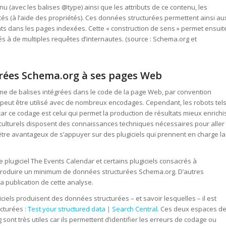
nu (avec les balises @type) ainsi que les attributs de ce contenu, les
ités (à l’aide des propriétés). Ces données structurées permettent ainsi au
ts dans les pages indexées. Cette « construction de sens » permet ensuit
lés à de multiples requêtes d’internautes. (source : Schema.org et
rées Schema.org à ses pages Web
e de balises intégrées dans le code de la page Web, par convention
 peut être utilisé avec de nombreux encodages. Cependant, les robots tel
ce codage est celui qui permet la production de résultats mieux enrichi
rs culturels disposent des connaissances techniques nécessaires pour aller
tre avantageux de s’appuyer sur des plugiciels qui prennent en charge la
e plugiciel The Events Calendar et certains plugiciels consacrés à
 produire un minimum de données structurées Schema.org. D’autres
la publication de cette analyse.
ciels produisent des données structurées – et savoir lesquelles – il est
cturées :
Test your structured data | Search Central
. Ces deux espaces d
nt très utiles car ils permettent d’identifier les erreurs de codage ou