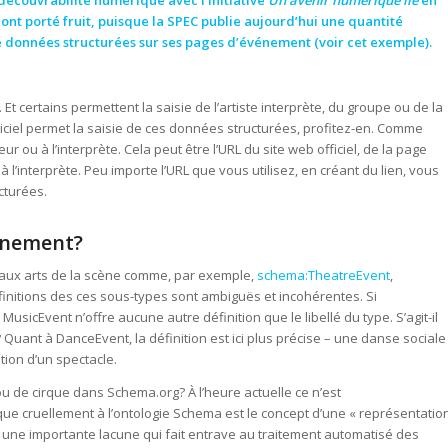
couvrabilité numérique avec l’initiative
Un avenir numérique lié
en
s ont porté fruit, puisque la SPEC publie aujourd’hui une quantité
données structurées sur ses pages d’événement (voir
cet exemple
).
 Et certains permettent la saisie de l’artiste interprète, du groupe ou de la
iciel permet la saisie de ces données structurées, profitez-en. Comme
r ou à l’interprète. Cela peut être l’URL du site web officiel, de la page
 l’interprète. Peu importe l’URL que vous utilisez, en créant du lien, vous
cturées.
vènement?
aux arts de la scène comme, par exemple,
schema:TheatreEvent
,
finitions des ces sous-types sont ambiguës et incohérentes. Si
sicEvent n’offre aucune autre définition que le libellé du type. S’agit-il
uant à DanceEvent, la définition est ici plus précise – une danse sociale
tion d’un spectacle.
 de cirque dans Schema.org? À l’heure actuelle ce n’est
e cruellement à l’ontologie Schema est le concept d’une « représentatio
st une importante lacune qui fait entrave au traitement automatisé des