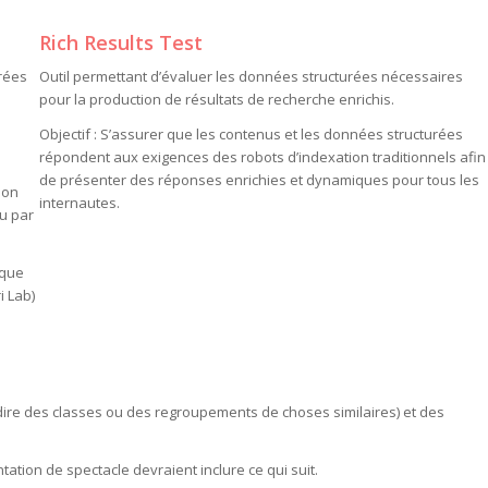
Rich Results Test
rées
Outil permettant d’évaluer les données structurées nécessaires
pour la production de résultats de recherche enrichis.
Objectif : S’assurer que les contenus et les données structurées
répondent aux exigences des robots d’indexation traditionnels afin
de présenter des réponses enrichies et dynamiques pour tous les
ion
internautes.
u par
 que
i Lab)
dire des classes ou des regroupements de choses similaires) et des
tion de spectacle devraient inclure ce qui suit.