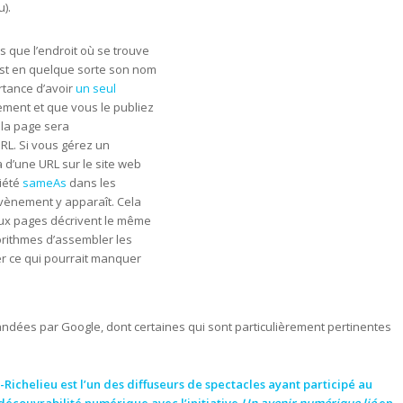
u).
s que l’endroit où se trouve
st en quelque sorte son nom
rtance d’avoir
un seul
nement et que vous le publiez
e la page sera
L. Si vous gérez un
 d’une URL sur le site web
riété
sameAs
dans les
’évènement y apparaît. Cela
ux pages décrivent le même
orithmes d’assembler les
er ce qui pourrait manquer
ndées par Google, dont certaines qui sont particulièrement pertinentes
-Richelieu
est l’un des diffuseurs de spectacles ayant participé au