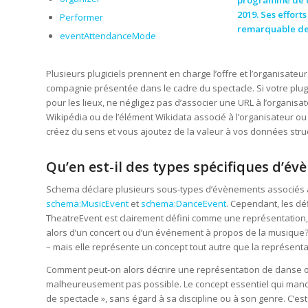
programme de dé
2019. Ses effort
Performer
remarquable de 
eventAttendanceMode
Plusieurs plugiciels prennent en charge l’offre et l’organisateur.
compagnie présentée dans le cadre du spectacle. Si votre plug
pour les lieux, ne négligez pas d’associer une URL à l’organisateu
Wikipédia ou de l’élément Wikidata associé à l’organisateur ou à
créez du sens et vous ajoutez de la valeur à vos données stru
Qu’en est-il des types spécifiques d’é
Schema déclare plusieurs sous-types d’évènements associés 
schema:MusicEvent
et
schema:DanceEvent
. Cependant, les dé
TheatreEvent est clairement défini comme une représentation, Mu
alors d’un concert ou d’un événement à propos de la musique? Q
– mais elle représente un concept tout autre que la représenta
Comment peut-on alors décrire une représentation de danse ou
malheureusement pas possible. Le concept essentiel qui manqu
de spectacle », sans égard à sa discipline ou à son genre. C’e