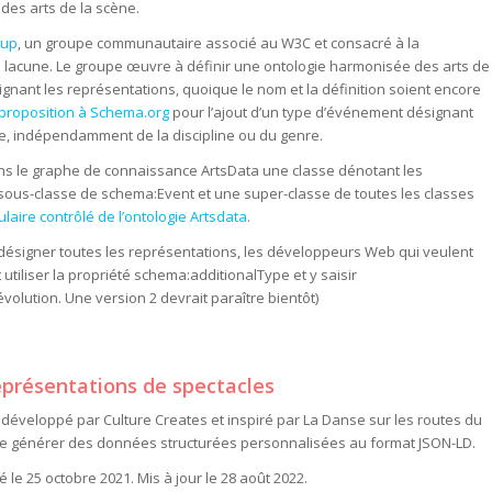
 des arts de la scène.
oup
, un groupe communautaire associé au W3C et consacré à la
te lacune. Le groupe œuvre à définir une ontologie harmonisée des arts de
ignant les représentations, quoique le nom et la définition soient encore
proposition à Schema.org
pour l’ajout d’un type d’événement désignant
ne, indépendamment de la discipline ou du genre.
ns le graphe de connaissance ArtsData une classe dénotant les
ous-classe de schema:Event et une super-classe de toutes les classes
laire contrôlé de l’ontologie Artsdata
.
 désigner toutes les représentations, les développeurs Web qui veulent
tiliser la propriété schema:additionalType et y saisir
olution. Une version 2 devrait paraître bientôt)
eprésentations de spectacles
 développé par Culture Creates et inspiré par La Danse sur les routes du
de générer des données structurées personnalisées au format JSON-LD.
ié le 25 octobre 2021. Mis à jour le 28 août 2022.