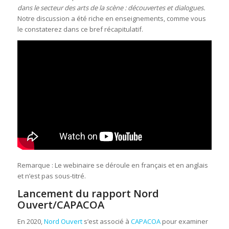
dans le secteur des arts de la scène : découvertes et dialogues.
Notre discussion a été riche en enseignements, comme vous
le constaterez dans ce bref récapitulatif.
Remarque : Le webinaire se déroule en français et en anglais
et n’est pas sous-titré.
Lancement du rapport Nord
Ouvert/CAPACOA
En 2020,
Nord Ouvert
s’est associé à
CAPACOA
pour examiner