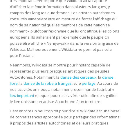
très important. Peu importe que Wikidata ait la capacité
d’afficher la même information dans plusieurs langues, y
compris des langues autochtones. Les artistes autochtones
consultés aimeraient être en mesure de forcer l’affichage du
nom de sa nation tel que les membres de cette nation se
nomment – plutôt par l’exonyme que lui ont attribué les colons
européens. Ils aimeraient par exemple que le peuple Cri
puisse être affiché « Nehiyawak » dans la version anglaise de
Wikidata. Malheureusement, Wikidata ne permet pas cela
pour l’instant.
Néanmoins, Wikidata se montre pour l’instant capable de
représenter plusieurs pratiques artistiques des peuples
Autochtones. Notamment, la
danse des cerceaux
, la
danse
libre
, la
danse de la robe à franges
, et le
perlage
. Au cours de
nos activités on nous a notamment recommandé l’attribut «
lieu important
», lequel pourrait s’avérer utile afin de signifier
le lien unissant un artiste Autochtone à un territoire.
Il est encore un peu trop tôt pour dire si Wikidata est une base
de connaissances appropriée pour partager des informations
à propos des artistes autochtones et de leurs pratiques.