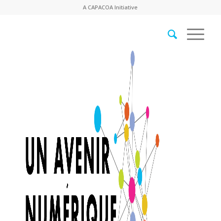
A
CAPACOA
Initiative