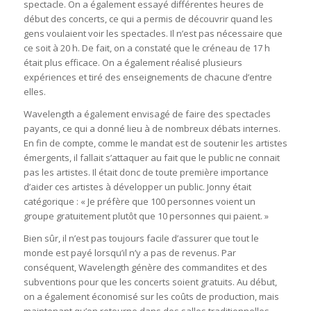
spectacle. On a également essayé différentes heures de
début des concerts, ce qui a permis de découvrir quand les
gens voulaient voir les spectacles. Il n’est pas nécessaire que
ce soit à 20 h. De fait, on a constaté que le créneau de 17 h
était plus efficace. On a également réalisé plusieurs
expériences et tiré des enseignements de chacune d’entre
elles.
Wavelength a également envisagé de faire des spectacles
payants, ce qui a donné lieu à de nombreux débats internes.
En fin de compte, comme le mandat est de soutenir les artistes
émergents, il fallait s’attaquer au fait que le public ne connait
pas les artistes. Il était donc de toute première importance
d’aider ces artistes à développer un public. Jonny était
catégorique : « Je préfère que 100 personnes voient un
groupe gratuitement plutôt que 10 personnes qui paient. »
Bien sûr, il n’est pas toujours facile d’assurer que tout le
monde est payé lorsqu’il n’y a pas de revenus. Par
conséquent, Wavelength génère des commandites et des
subventions pour que les concerts soient gratuits. Au début,
on a également économisé sur les coûts de production, mais
maintenant qu’on retourne dans des salles traditionnelles,