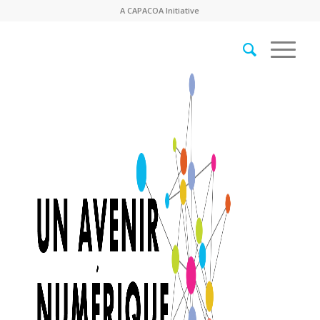
A
CAPACOA
Initiative