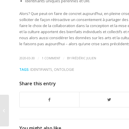
Identifiants uniques pérennes et URI.
Alors? Que peut-on faire de concret aujourd’hui, en pleine crise
solliciter de façon rétroactive un consentement à partager de
faire le choix de la collaboration dans la conception et la mise
et la culture apportent des bienfaits individuels et collectifs 
nous alors aussi considérer les données sur les arts et la cul
le faisons pas aujourd’hui – alors qu’une crise sans précéde
/
/
2020-03-30
1 COMMENT
BY
FRÉDÉRIC JULIEN
TAGS:
IDENTIFIANTS
,
ONTOLOGIE
Share this entry
Appel d’offres —
Gouvernance pour
des données ouvertes
et partagées...
You might also like