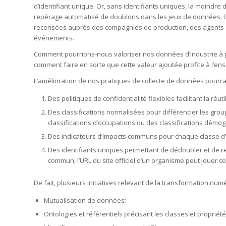
d’identifiant unique. Or, sans identifiants uniques, la moindre 
repérage automatisé de doublons dans les jeux de données. Dans
recensées auprès des compagnies de production, des agents d
événements.
Comment pourrions-nous valoriser nos données d’industrie à 
comment faire en sorte que cette valeur ajoutée profite à l’en
L’amélioration de nos pratiques de collecte de données pourra
Des politiques de confidentialité flexibles facilitant la réu
Des classifications normalisées pour différencier les grou
classifications d’occupations ou des classifications démo
Des indicateurs d’impacts communs pour chaque classe d’o
Des identifiants uniques permettant de dédoubler et de r
commun, l’URL du site officiel d’un organisme peut jouer ce 
De fait, plusieurs initiatives relevant de la transformation nu
Mutualisation de données;
Ontologies et référentiels précisant les classes et propriétés