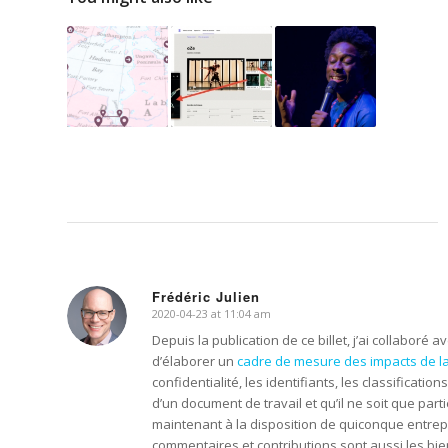
Frédéric Julien
2020-04-23 at 11:04 am
says:
Depuis la publication de ce billet, j’ai collaboré a
d’élaborer un
cadre de mesure des impacts de l
confidentialité, les identifiants, les classificatio
d’un document de travail et qu’il ne soit que par
maintenant à la disposition de quiconque entrep
commentaires et contributions sont aussi les bi