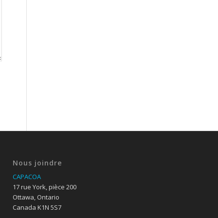
Nous joindre
CAPACOA
17 rue York, pièce 200
Ottawa, Ontario
Canada K1N 5S7