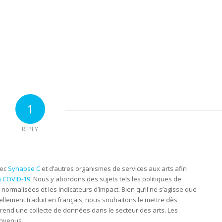
1
REPLY
vec
Synapse C
et d’autres organismes de services aux arts afin
a COVID-19
. Nous y abordons des sujets tels les politiques de
ns normalisées et les indicateurs d’impact. Bien qu’il ne s’agisse que
tiellement traduit en français, nous souhaitons le mettre dès
rend une collecte de données dans le secteur des arts. Les
envenus.