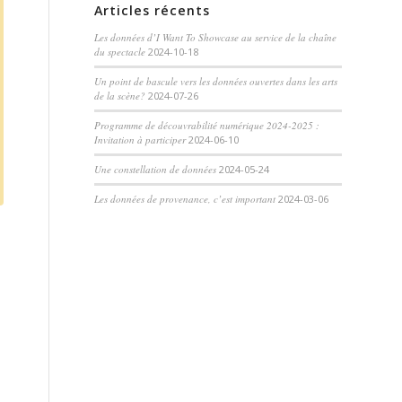
Articles récents
Les données d’I Want To Showcase au service de la chaîne
du spectacle
2024-10-18
Un point de bascule vers les données ouvertes dans les arts
de la scène?
2024-07-26
Programme de découvrabilité numérique 2024-2025 :
Invitation à participer
2024-06-10
Une constellation de données
2024-05-24
Les données de provenance, c’est important
2024-03-06