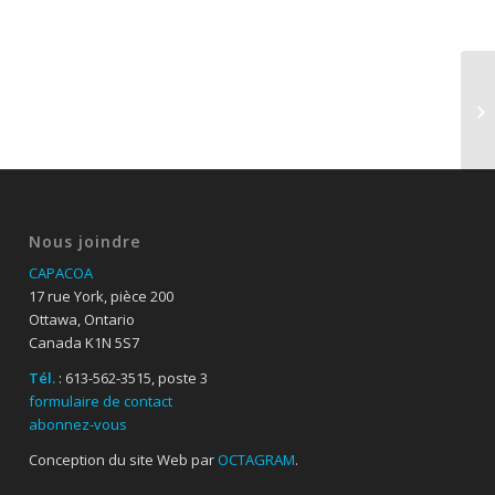
Nous joindre
CAPACOA
17 rue York, pièce 200
Ottawa, Ontario
Canada K1N 5S7
Tél.
: 613-562-3515, poste 3
formulaire de contact
abonnez-vous
Conception du site Web par
OCTAGRAM
.