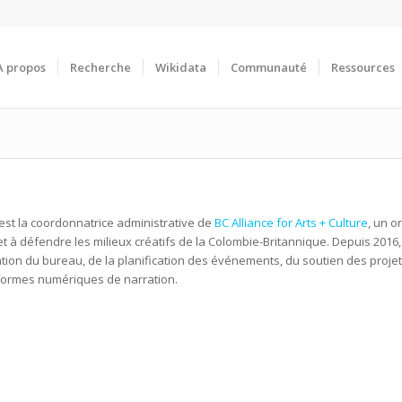
À propos
Recherche
Wikidata
Communauté
Ressources
est la coordonnatrice administrative de
BC Alliance for Arts + Culture
, un o
t à défendre les milieux créatifs de la Colombie-Britannique. Depuis 2016,
ation du bureau, de la planification des événements, du soutien des projets,
formes numériques de narration.