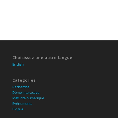
Choisissez une autre langue:
English
Catégories
Recherche
Démo interactive
Maturité numérique
Événements
Blogue