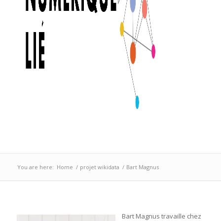
You are here:
Home
/
projet wikidata
/
Bart Magnus
Bart Magnus travaille chez