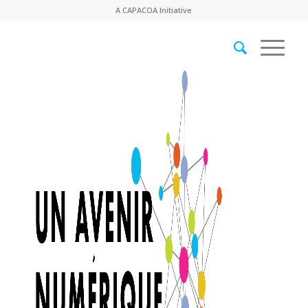
A
CAPACOA
Initiative