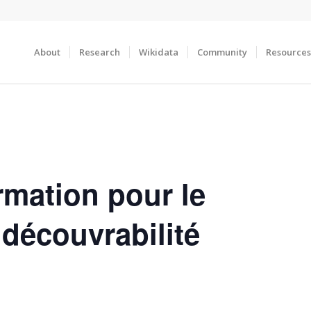
About
Research
Wikidata
Community
Resources
rmation pour le
découvrabilité