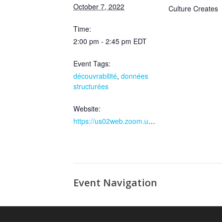
October 7, 2022
Culture Creates
Time:
2:00 pm - 2:45 pm
EDT
Event Tags:
découvrabilité
,
données
structurées
Website:
https://us02web.zoom.us/meeting/register/tZwrceqrqz8qGNXHSPgKKbnzloG_0Gf4Yb2w 
Event Navigation